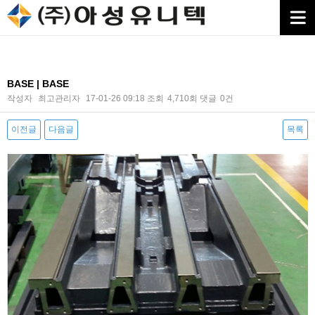
BASE | BASE
작성자
최고관리자
17-01-26 09:18
조회
4,710회
댓글
0건
이전글
다음글
목록
본문