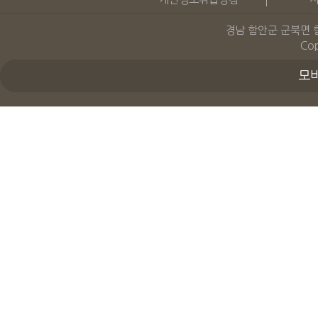
경남 함안군 군북면 함안산단
Cop
모