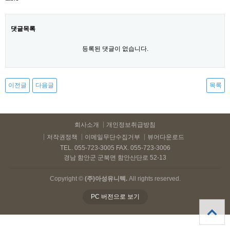
댓글목록
등록된 댓글이 없습니다.
이전글
다음글
목록
회사소개
개인정보취급방침
저작권정책
이메일무단수집거부
뷰어다운로드
TEL. 055-723-3005 FAX. 055-723-3006
경남 함안군 군북면 함안산단로 52-13
Copyright ©
(주)아성유니텍.
All rights reserved.
PC 버전으로 보기