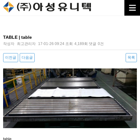
TABLE | table
작성자
최고관리자
17-01-26 09:24
조회
4,189회
댓글
0건
이전글
다음글
목록
본문
table