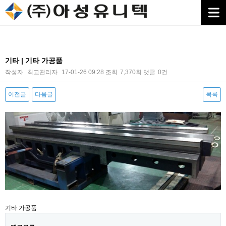
기타 | 기타 가공품
작성자
최고관리자
17-01-26 09:28
조회
7,370회
댓글
0건
이전글
다음글
목록
본문
기타 가공품