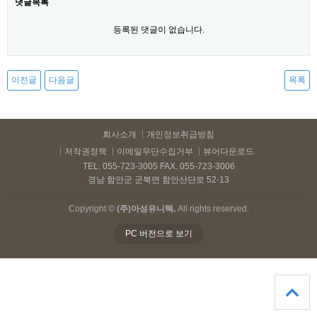
댓글목록
등록된 댓글이 없습니다.
이전글
다음글
목록
회사소개
개인정보취급방침
저작권정책
이메일무단수집거부
뷰어다운로드
TEL. 055-723-3005 FAX. 055-723-3006
경남 함안군 군북면 함안산단로 52-13
Copyright ©
(주)아성유니텍.
All rights reserved.
PC 버전으로 보기